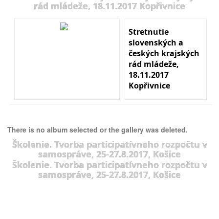
rád mládeže, 18.11.2017 Kopřivnice
Stretnutie
slovenských a
českých krajských
rád mládeže,
18.11.2017
Kopřivnice
There is no album selected or the gallery was deleted.
Školenie. Tvorba participatívneho rozpočtu v
samospráve, 25-27.8.2017, Košice
Školenie. Tvorba participatívneho rozpočtu v
samospráve, 25-27.8.2017, Košice