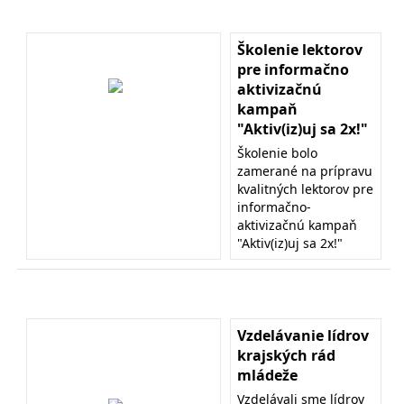
Školenie lektorov
pre informačno
aktivizačnú
kampaň
"Aktiv(iz)uj sa 2x!"
Školenie bolo
zamerané na prípravu
kvalitných lektorov pre
informačno-
aktivizačnú kampaň
"Aktiv(iz)uj sa 2x!"
Vzdelávanie lídrov
krajských rád
mládeže
Vzdelávali sme lídrov