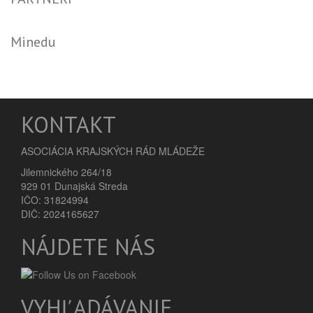
Minedu
KONTAKT
ASOCIÁCIA KRAJSKÝCH RÁD MLÁDEŽE
Jilemnického 264/18
929 01 Dunajská Streda
IČO: 31824994
DIČ: 2024165627
NÁJDETE NÁS
VYHĽADÁVANIE