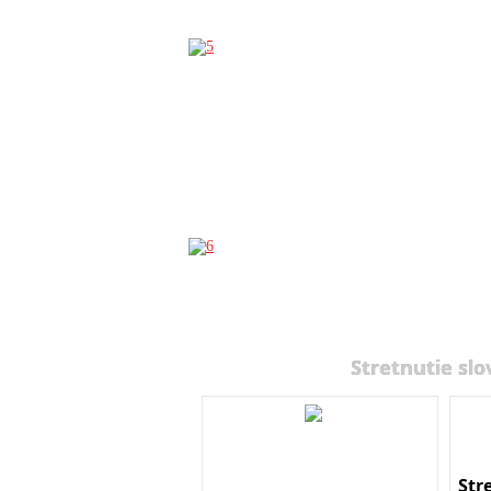
Stretnutie slo
Str