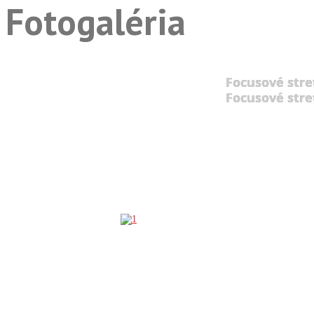
Fotogaléria
Focusové stre
Focusové stre