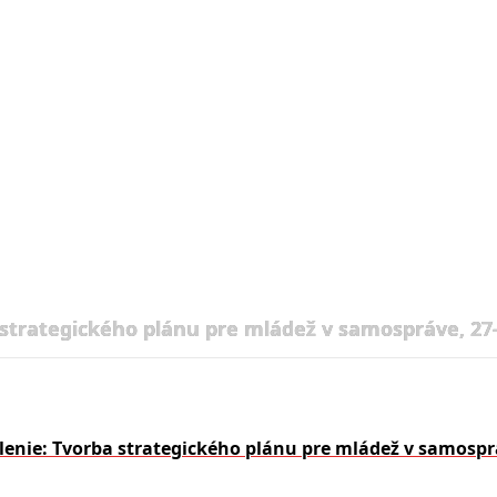
 strategického plánu pre mládež v samospráve, 27-
lenie: Tvorba strategického plánu pre mládež v samosprá