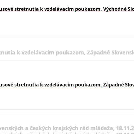
usové stretnutia k vzdelávacím poukazom, Východné Sl
tnutia k vzdelávacím poukazom, Západné Slovensk
usové stretnutia k vzdelávacím poukazom, Západné Slo
venských a českých krajských rád mládeže, 18.11.