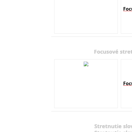
Foc
Focusové stre
Foc
Stretnutie slo