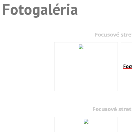
Fotogaléria
Focusové stre
Foc
Focusové stret