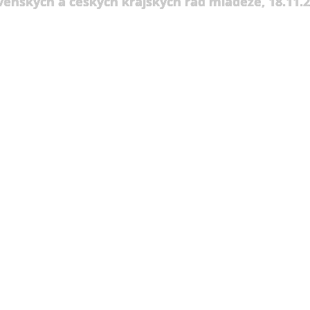
venských a českých krajských rád mládeže, 18.11.