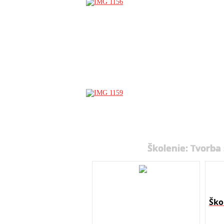
Školenie: Tvorba
Ško