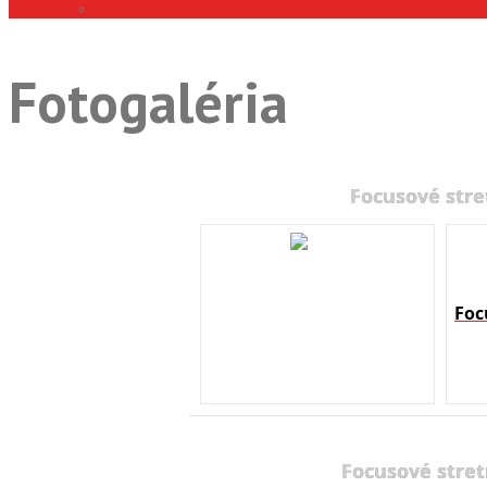
Kontakt
Fotogaléria
Focusové stre
Foc
Focusové stret