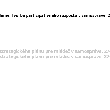
lenie. Tvorba participatívneho rozpočtu v samospráve, 2
 strategického plánu pre mládež v samospráve, 27-
 strategického plánu pre mládež v samospráve, 27-