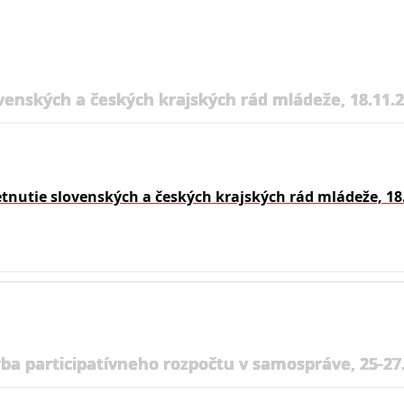
venských a českých krajských rád mládeže, 18.11.
etnutie slovenských a českých krajských rád mládeže, 18
rba participatívneho rozpočtu v samospráve, 25-27.