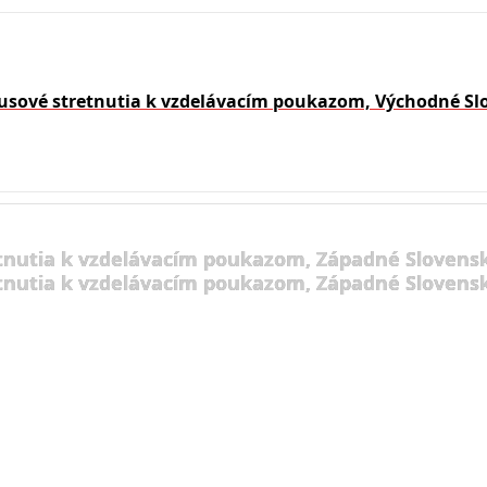
usové stretnutia k vzdelávacím poukazom, Východné Sl
tnutia k vzdelávacím poukazom, Západné Slovensk
tnutia k vzdelávacím poukazom, Západné Slovensk