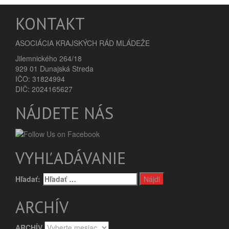
KONTAKT
ASOCIÁCIA KRAJSKÝCH RÁD MLÁDEŽE
Jilemnického 264/18
929 01 Dunajská Streda
IČO: 31824994
DIČ: 2024165627
NÁJDETE NÁS
VYHĽADÁVANIE
Hľadať:
ARCHÍV
ARCHÍV