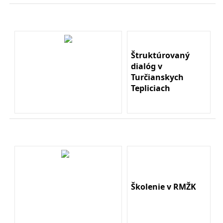
Štruktúrovaný
dialóg v
Turčianskych
Tepliciach
Školenie v RMŽK