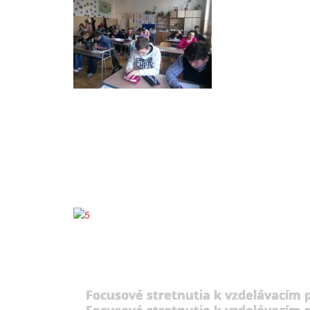
Focusové stretnutia k vzdelávacím
Focusové stretnutia k vzdelávacím