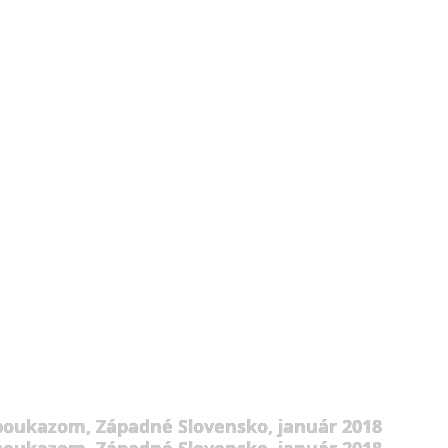
 poukazom, Západné Slovensko, január 2018
 poukazom, Západné Slovensko, január 2018