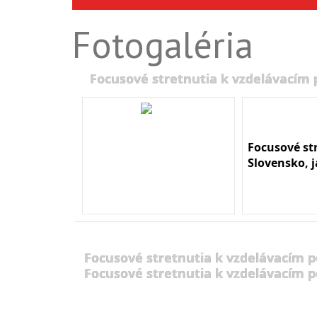
Fotogaléria
Focusové stretnutia k vzdelávacím
Focusové st
Slovensko, 
Focusové stretnutia k vzdelávacím 
Focusové stretnutia k vzdelávacím 