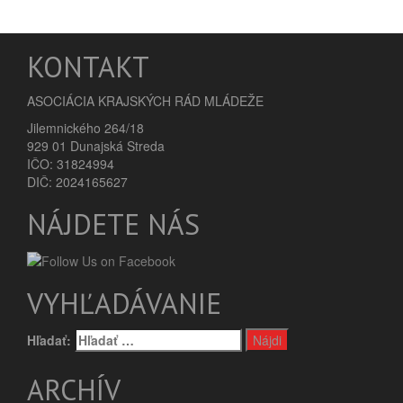
KONTAKT
ASOCIÁCIA KRAJSKÝCH RÁD MLÁDEŽE
Jilemnického 264/18
929 01 Dunajská Streda
IČO: 31824994
DIČ: 2024165627
NÁJDETE NÁS
VYHĽADÁVANIE
Hľadať:
ARCHÍV