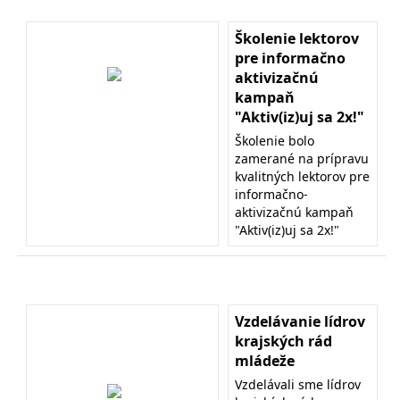
Školenie lektorov
pre informačno
aktivizačnú
kampaň
"Aktiv(iz)uj sa 2x!"
Školenie bolo
zamerané na prípravu
kvalitných lektorov pre
informačno-
aktivizačnú kampaň
"Aktiv(iz)uj sa 2x!"
Vzdelávanie lídrov
krajských rád
mládeže
Vzdelávali sme lídrov