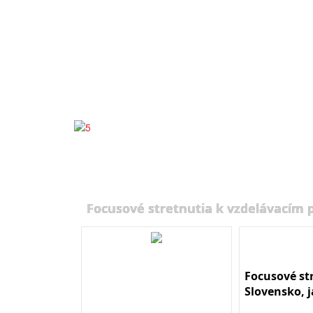
Focusové stretnutia k vzdelávacím
Focusové st
Slovensko, 