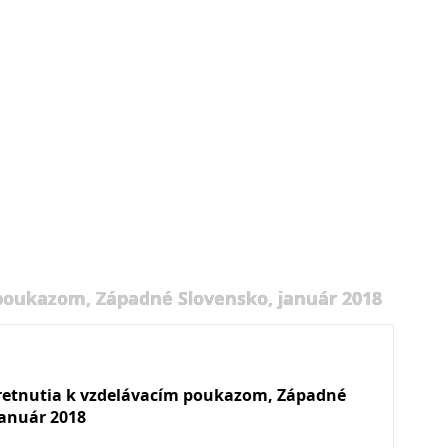
 poukazom, Západné Slovensko, január 2018
retnutia k vzdelávacím poukazom, Západné
január 2018