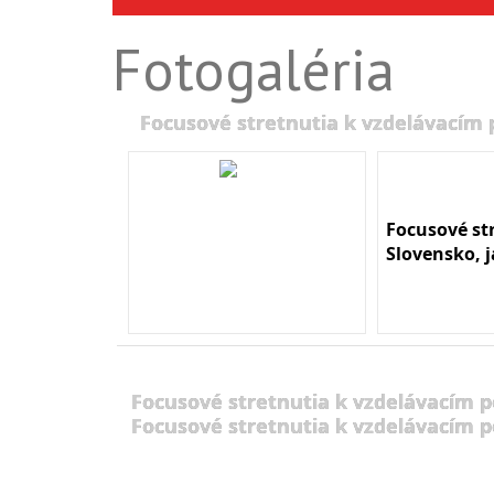
Fotogaléria
Focusové stretnutia k vzdelávacím
Focusové st
Slovensko, 
Focusové stretnutia k vzdelávacím 
Focusové stretnutia k vzdelávacím 