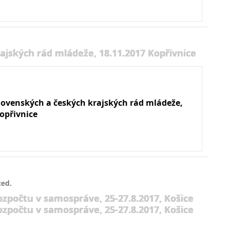
ajských rád mládeže, 18.11.2017 Kopřivnice
slovenských a českých krajských rád mládeže,
opřivnice
ted.
ozpočtu v samospráve, 25-27.8.2017, Košice
ozpočtu v samospráve, 25-27.8.2017, Košice