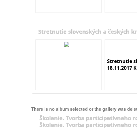
Stretnutie slovenských a českých kr
Stretnutie 
18.11.2017 K
There is no album selected or the gallery was dele
Školenie. Tvorba participatívneho r
Školenie. Tvorba participatívneho r