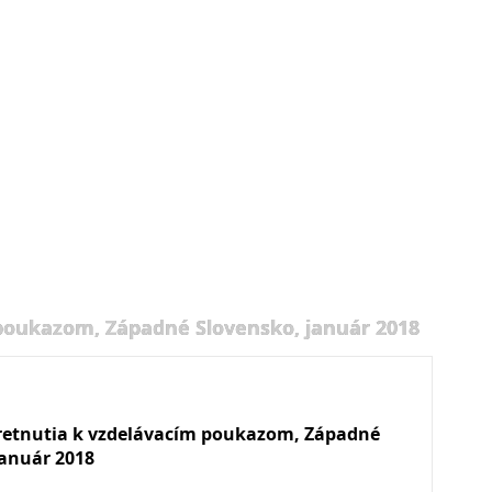
 poukazom, Západné Slovensko, január 2018
retnutia k vzdelávacím poukazom, Západné
január 2018