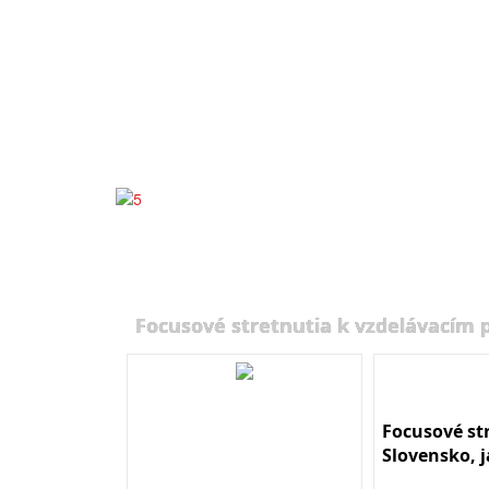
Focusové stretnutia k vzdelávacím
Focusové st
Slovensko, 