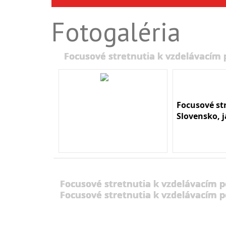
Fotogaléria
Focusové stretnutia k vzdelávacím
Focusové st
Slovensko, 
Focusové stretnutia k vzdelávacím 
Focusové stretnutia k vzdelávacím 