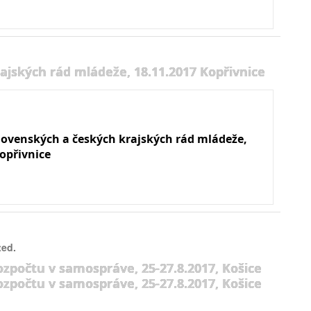
ajských rád mládeže, 18.11.2017 Kopřivnice
slovenských a českých krajských rád mládeže,
opřivnice
ted.
ozpočtu v samospráve, 25-27.8.2017, Košice
ozpočtu v samospráve, 25-27.8.2017, Košice