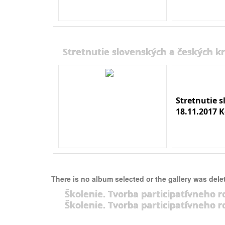
Stretnutie slovenských a českých kr
Stretnutie 
18.11.2017 K
There is no album selected or the gallery was dele
Školenie. Tvorba participatívneho r
Školenie. Tvorba participatívneho r