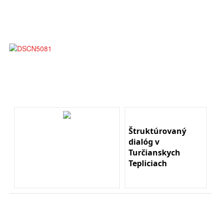
Štruktúrovaný
dialóg v
Turčianskych
Tepliciach