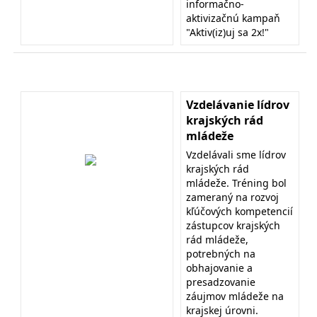
informačno-
aktivizačnú kampaň
"Aktiv(iz)uj sa 2x!"
Vzdelávanie lídrov
krajských rád
mládeže
Vzdelávali sme lídrov
krajských rád
mládeže. Tréning bol
zameraný na rozvoj
kľúčových kompetencií
zástupcov krajských
rád mládeže,
potrebných na
obhajovanie a
presadzovanie
záujmov mládeže na
krajskej úrovni.