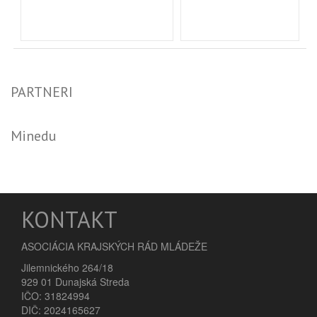
PARTNERI
Minedu
KONTAKT
ASOCIÁCIA KRAJSKÝCH RÁD MLÁDEŽE
Jilemnického 264/18
929 01 Dunajská Streda
IČO: 31824994
DIČ: 2024165627