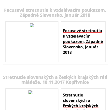
Focusové stretnutia k vzdelávacím poukazom,
Západné Slovensko, január 2018
Focusové stretnutia
k vzdelávacím
poukazom, Západné
Slovensko, január
2018
Stretnutie slovenských a českých krajských rád
mládeže, 18.11.2017 Kopřivnice
Stretnutie
slovenských a
českých krajských