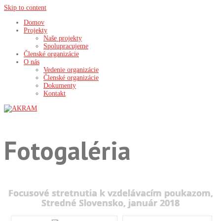
Skip to content
Domov
Projekty
Naše projekty
Spolupracujeme
Členské organizácie
O nás
Vedenie organizácie
Členské organizácie
Dokumenty
Kontakt
Fotogaléria
Focusové stretnutia k vzdelávacím poukazom,
Stredné Slovensko, január 2018