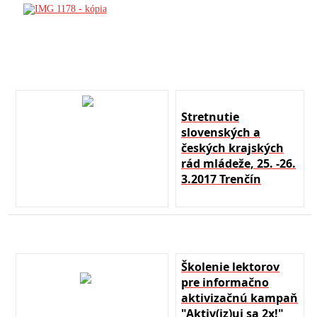
Stretnutie
slovenských a
českých krajských
rád mládeže, 25. -26.
3.2017 Trenčín
Školenie lektorov
pre informačno
aktivizačnú kampaň
"Aktiv(iz)uj sa 2x!"