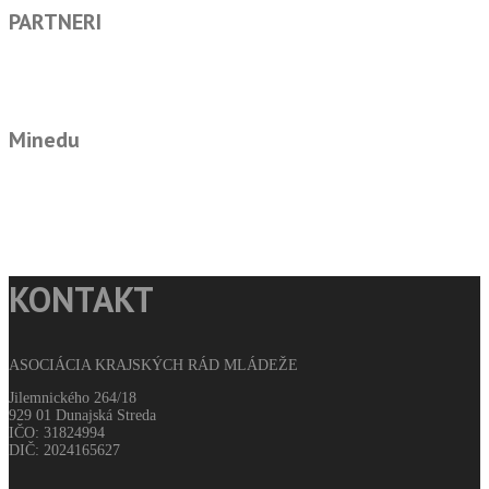
PARTNERI
Minedu
KONTAKT
ASOCIÁCIA KRAJSKÝCH RÁD MLÁDEŽE
Jilemnického 264/18
929 01 Dunajská Streda
IČO: 31824994
DIČ: 2024165627