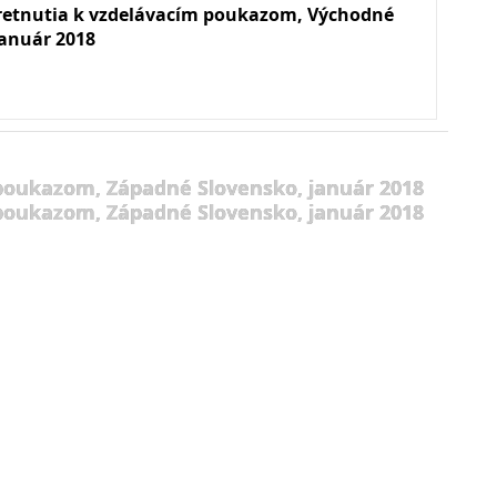
retnutia k vzdelávacím poukazom, Východné
január 2018
 poukazom, Západné Slovensko, január 2018
 poukazom, Západné Slovensko, január 2018