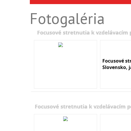
Fotogaléria
Focusové stretnutia k vzdelávacím
Focusové st
Slovensko, 
Focusové stretnutia k vzdelávacím 