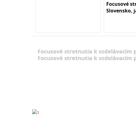
Focusové st
Slovensko, 
Focusové stretnutia k vzdelávacím
Focusové stretnutia k vzdelávacím