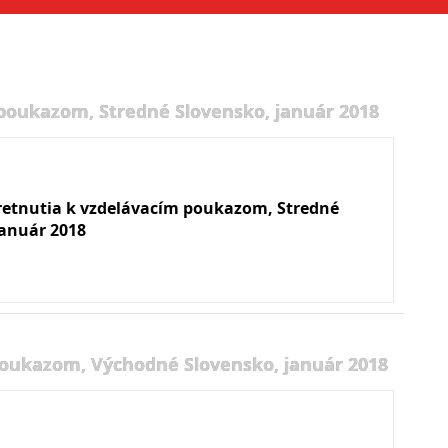
 poukazom, Stredné Slovensko, január 2018
retnutia k vzdelávacím poukazom, Stredné
január 2018
poukazom, Východné Slovensko, január 2018