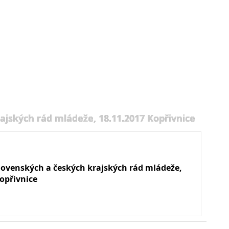
ajských rád mládeže, 18.11.2017 Kopřivnice
slovenských a českých krajských rád mládeže,
opřivnice