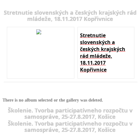
Stretnutie slovenských a českých krajských rád
mládeže, 18.11.2017 Kopřivnice
Stretnutie
slovenských a
českých krajských
rád mládeže,
18.11.2017
Kopřivnice
There is no album selected or the gallery was deleted.
Školenie. Tvorba participatívneho rozpočtu v
samospráve, 25-27.8.2017, Košice
Školenie. Tvorba participatívneho rozpočtu v
samospráve, 25-27.8.2017, Košice