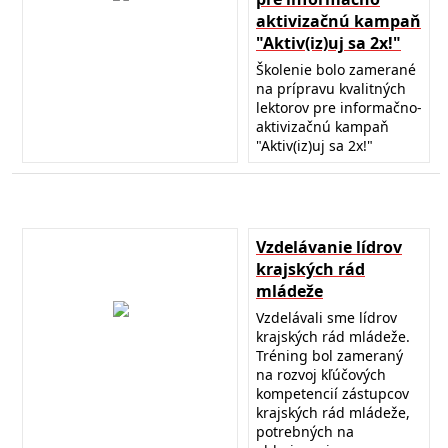
aktivizačnú kampaň
"Aktiv(iz)uj sa 2x!"
Školenie bolo zamerané
na prípravu kvalitných
lektorov pre informačno-
aktivizačnú kampaň
"Aktiv(iz)uj sa 2x!"
Vzdelávanie lídrov
krajských rád
mládeže
Vzdelávali sme lídrov
krajských rád mládeže.
Tréning bol zameraný
na rozvoj kľúčových
kompetencií zástupcov
krajských rád mládeže,
potrebných na