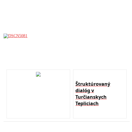
Štruktúrovaný
dialóg v
Turčianskych
Tepliciach