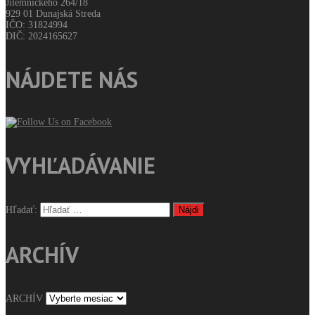
Jilemnického 264/18
929 01 Dunajská Streda
IČO: 31824994
DIČ: 2024165627
NÁJDETE NÁS
VYHĽADÁVANIE
Hľadať:
ARCHÍV
ARCHÍV