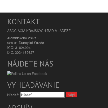
KONTAKT
ASOCIÁCIA KRAJSKÝCH RÁD MLÁDEŽE
Jilemnického 264/18
929 01 Dunajská Streda
IČO: 31824994
DIČ: 2024165627
NÁJDETE NÁS
VYHĽADÁVANIE
Hľadať:
ARCHÍV