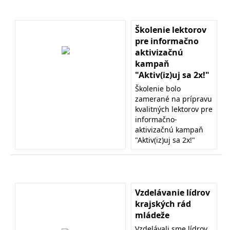
Školenie lektorov
pre informačno
aktivizačnú
kampaň
"Aktiv(iz)uj sa 2x!"
Školenie bolo
zamerané na prípravu
kvalitných lektorov pre
informačno-
aktivizačnú kampaň
"Aktiv(iz)uj sa 2x!"
Vzdelávanie lídrov
krajských rád
mládeže
Vzdelávali sme lídrov