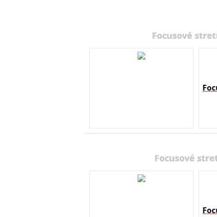
Focusové stret
Foc
Focusové stre
Foc