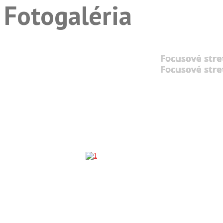
Fotogaléria
Focusové stre
Focusové stre