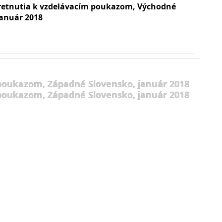
retnutia k vzdelávacím poukazom, Východné
január 2018
 poukazom, Západné Slovensko, január 2018
 poukazom, Západné Slovensko, január 2018