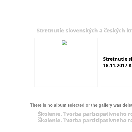
Stretnutie slovenských a českých kr
Stretnutie 
18.11.2017 K
There is no album selected or the gallery was dele
Školenie. Tvorba participatívneho r
Školenie. Tvorba participatívneho r