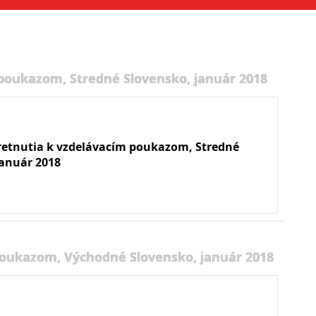
 poukazom, Stredné Slovensko, január 2018
retnutia k vzdelávacím poukazom, Stredné
január 2018
poukazom, Východné Slovensko, január 2018