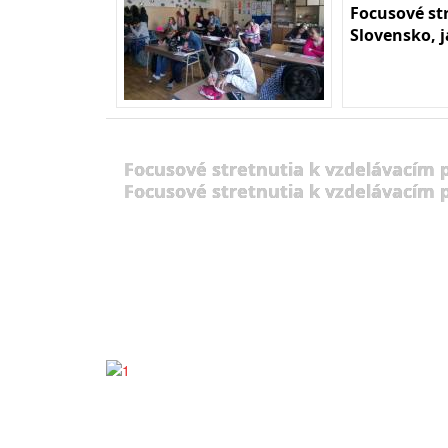
Focusové st
Slovensko, 
Focusové stretnutia k vzdelávacím
Focusové stretnutia k vzdelávacím