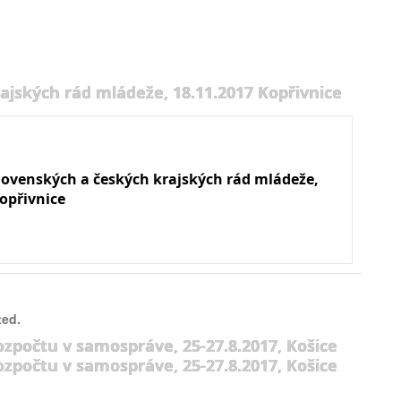
ajských rád mládeže, 18.11.2017 Kopřivnice
slovenských a českých krajských rád mládeže,
opřivnice
ted.
ozpočtu v samospráve, 25-27.8.2017, Košice
ozpočtu v samospráve, 25-27.8.2017, Košice