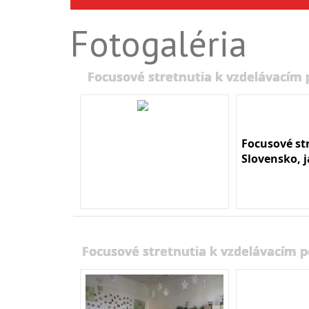
Fotogaléria
Focusové stretnutia k vzdelávacím
Focusové st
Slovensko, 
Focusové stretnutia k vzdelávacím 