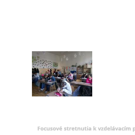
Focusové stretnutia k vzdelávacím