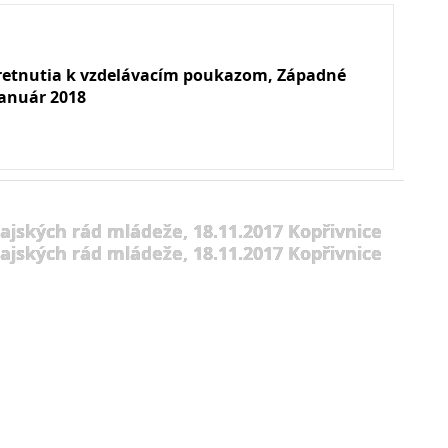
retnutia k vzdelávacím poukazom, Západné
január 2018
ajských rád mládeže, 18.11.2017 Kopřivnice
ajských rád mládeže, 18.11.2017 Kopřivnice