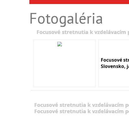
Fotogaléria
Focusové stretnutia k vzdelávacím
Focusové st
Slovensko, 
Focusové stretnutia k vzdelávacím 
Focusové stretnutia k vzdelávacím 