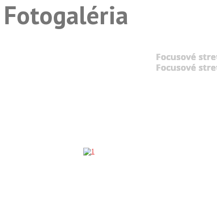
Fotogaléria
Focusové stre
Focusové stre