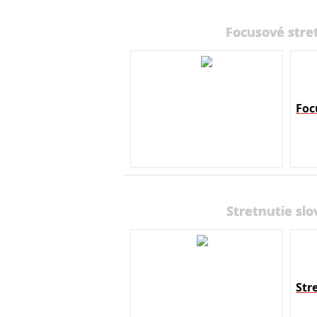
Focusové stre
Foc
Stretnutie slo
Str