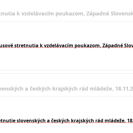
tnutia k vzdelávacím poukazom, Západné Slovensk
usové stretnutia k vzdelávacím poukazom, Západné Slo
venských a českých krajských rád mládeže, 18.11.
etnutie slovenských a českých krajských rád mládeže, 18