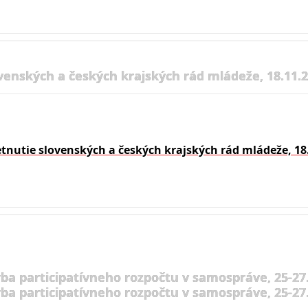
venských a českých krajských rád mládeže, 18.11.
etnutie slovenských a českých krajských rád mládeže, 18
rba participatívneho rozpočtu v samospráve, 25-27.
rba participatívneho rozpočtu v samospráve, 25-27.