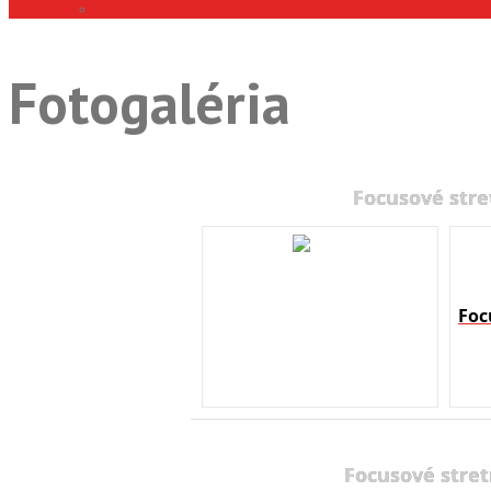
Kontakt
Fotogaléria
Focusové stre
Foc
Focusové stret