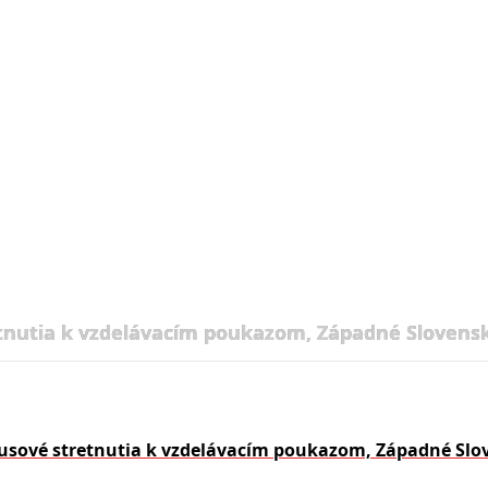
tnutia k vzdelávacím poukazom, Západné Slovensk
usové stretnutia k vzdelávacím poukazom, Západné Slo