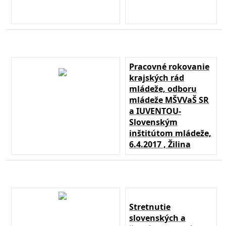
Pracovné rokovanie
krajských rád
mládeže, odboru
mládeže MŠVVaŠ SR
a IUVENTOU-
Slovenským
inštitútom mládeže,
6.4.2017 , Žilina
Stretnutie
slovenských a