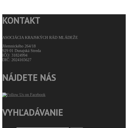
KONTAKT
ASOCIÁCIA KRAJSKÝCH RÁD MLÁDEŽE
Jilemnického 264/18
929 01 Dunajská Streda
IČO: 31824994
DIČ: 2024165627
NÁJDETE NÁS
VYHĽADÁVANIE