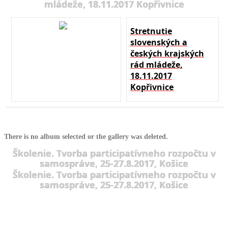
mládeže, 18.11.2017 Kopřivnice
Stretnutie
slovenských a
českých krajských
rád mládeže,
18.11.2017
Kopřivnice
There is no album selected or the gallery was deleted.
Školenie. Tvorba participatívneho rozpočtu v
samospráve, 25-27.8.2017, Košice
Školenie. Tvorba participatívneho rozpočtu v
samospráve, 25-27.8.2017, Košice