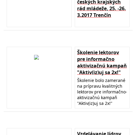
českých krajských
rád mládeže, 25. -26.
3.2017 Trenčín
Školenie lektorov
pre informačno
aktivizačnú kampaň
"Aktiv(iz)uj sa 2x!"
Školenie bolo zamerané
na prípravu kvalitných
lektorov pre informačno-
aktivizačnú kampaň
"Aktiv(iz)uj sa 2x!"
Vzdelávanie lídrov