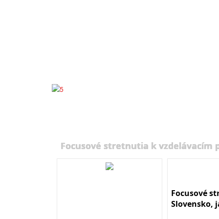
Focusové stretnutia k vzdelávacím
Focusové st
Slovensko, 