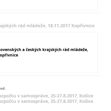
ajských rád mládeže, 18.11.2017 Kopřivnice
slovenských a českých krajských rád mládeže,
opřivnice
ted.
ozpočtu v samospráve, 25-27.8.2017, Košice
ozpočtu v samospráve, 25-27.8.2017, Košice