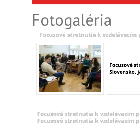
Fotogaléria
Focusové stretnutia k vzdelávacím
Focusové st
Slovensko, 
Focusové stretnutia k vzdelávacím 
Focusové stretnutia k vzdelávacím 