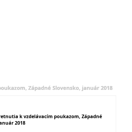
 poukazom, Západné Slovensko, január 2018
retnutia k vzdelávacím poukazom, Západné
január 2018