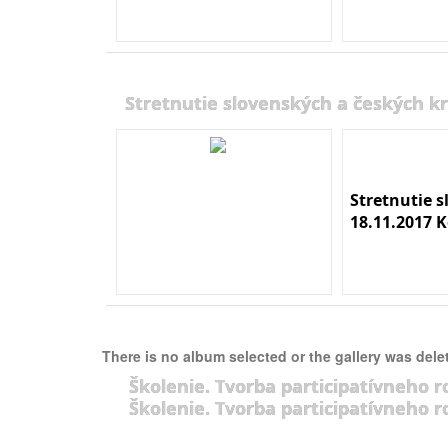
Stretnutie slovenských a českých kr
Stretnutie 
18.11.2017 K
There is no album selected or the gallery was dele
Školenie. Tvorba participatívneho r
Školenie. Tvorba participatívneho r