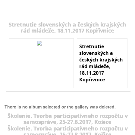
Stretnutie slovenských a českých krajských
rád mládeže, 18.11.2017 Kopřivnice
Stretnutie
slovenských a
českých krajských
rád mládeže,
18.11.2017
Kopřivnice
There is no album selected or the gallery was deleted.
Školenie. Tvorba participatívneho rozpočtu v
samospráve, 25-27.8.2017, Košice
Školenie. Tvorba participatívneho rozpočtu v
samospráve, 25-27.8.2017, Košice