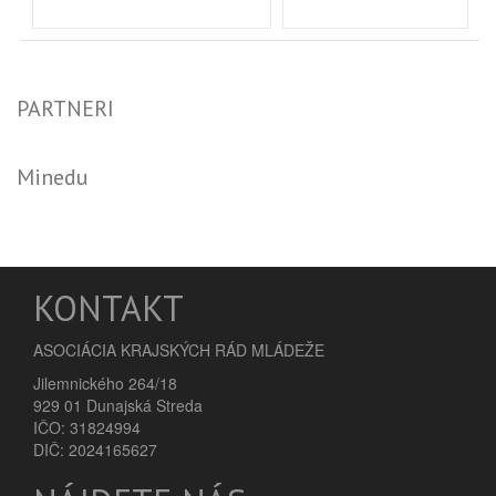
PARTNERI
Minedu
KONTAKT
ASOCIÁCIA KRAJSKÝCH RÁD MLÁDEŽE
Jilemnického 264/18
929 01 Dunajská Streda
IČO: 31824994
DIČ: 2024165627