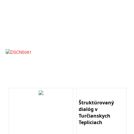
Štruktúrovaný
dialóg v
Turčianskych
Tepliciach