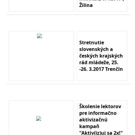
Žilina
Stretnutie
slovenských a
českých krajských
rád mládeže, 25.
-26. 3.2017 Trenčín
Školenie lektorov
pre informačno
aktivizačnú
kampaň
"Aktiv(iz)uj sa 2x!"