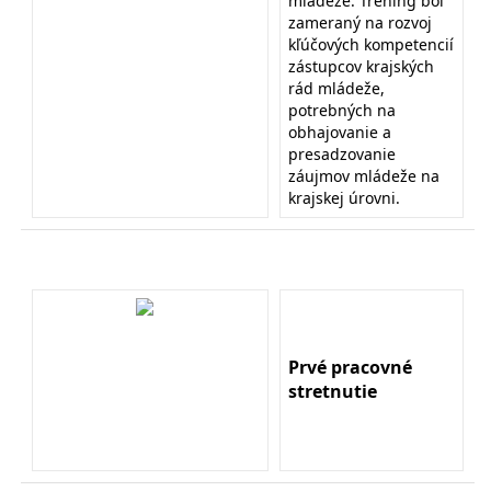
mládeže. Tréning bol
zameraný na rozvoj
kľúčových kompetencií
zástupcov krajských
rád mládeže,
potrebných na
obhajovanie a
presadzovanie
záujmov mládeže na
krajskej úrovni.
Prvé pracovné
stretnutie