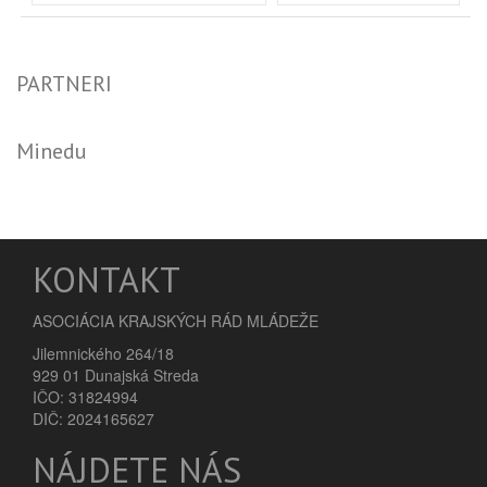
PARTNERI
Minedu
KONTAKT
ASOCIÁCIA KRAJSKÝCH RÁD MLÁDEŽE
Jilemnického 264/18
929 01 Dunajská Streda
IČO: 31824994
DIČ: 2024165627
NÁJDETE NÁS