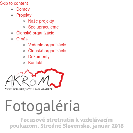
Skip to content
Domov
Projekty
Naše projekty
Spolupracujeme
Členské organizácie
O nás
Vedenie organizácie
Členské organizácie
Dokumenty
Kontakt
Fotogaléria
Focusové stretnutia k vzdelávacím
poukazom, Stredné Slovensko, január 2018