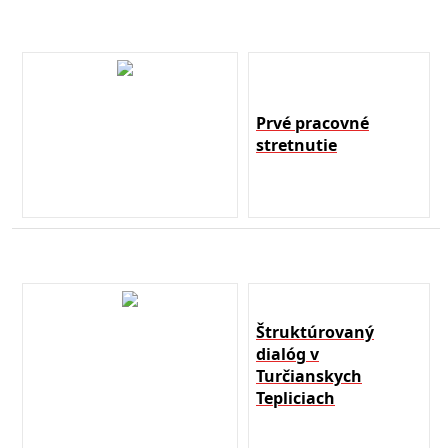
Prvé pracovné
stretnutie
Štruktúrovaný
dialóg v
Turčianskych
Tepliciach