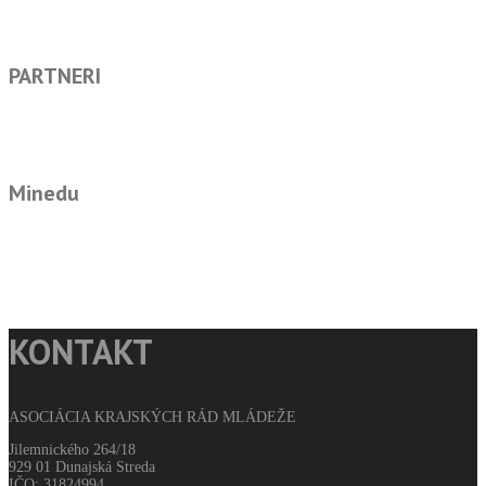
PARTNERI
Minedu
KONTAKT
ASOCIÁCIA KRAJSKÝCH RÁD MLÁDEŽE
Jilemnického 264/18
929 01 Dunajská Streda
IČO: 31824994