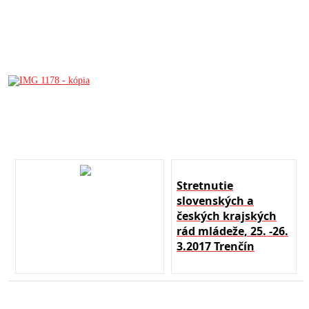
Stretnutie
slovenských a
českých krajských
rád mládeže, 25. -26.
3.2017 Trenčín