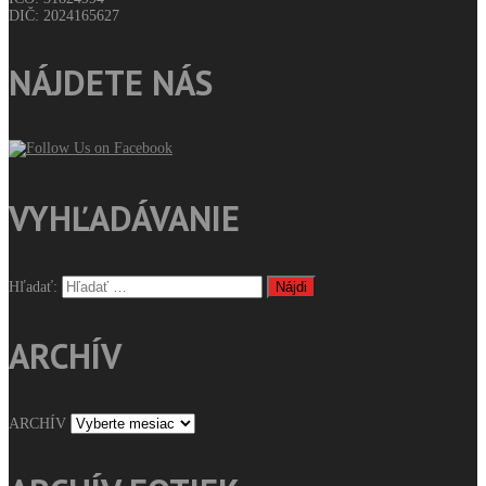
DIČ: 2024165627
NÁJDETE NÁS
VYHĽADÁVANIE
Hľadať:
ARCHÍV
ARCHÍV