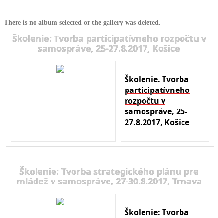
There is no album selected or the gallery was deleted.
Školenie: Tvorba participatívneho rozpočtu v
samospráve, 25-27.8.2017, Košice
Školenie. Tvorba
participatívneho
rozpočtu v
samospráve, 25-
27.8.2017, Košice
Školenie: Tvorba strategického plánu pre
mládež v samospráve, 27-30.8.2017, Trnava
Školenie: Tvorba