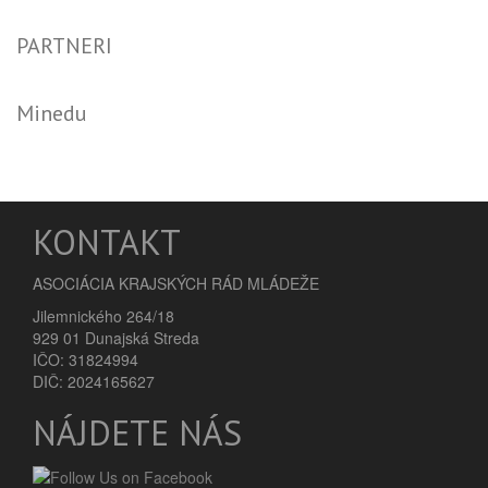
PARTNERI
Minedu
KONTAKT
ASOCIÁCIA KRAJSKÝCH RÁD MLÁDEŽE
Jilemnického 264/18
929 01 Dunajská Streda
IČO: 31824994
DIČ: 2024165627
NÁJDETE NÁS