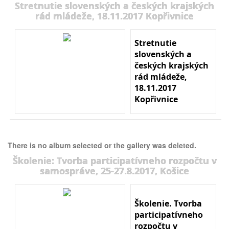
Stretnutie slovenských a českých krajských
rád mládeže, 18.11.2017 Kopřivnice
Stretnutie
slovenských a
českých krajských
rád mládeže,
18.11.2017
Kopřivnice
There is no album selected or the gallery was deleted.
Školenie: Tvorba participatívneho rozpočtu v
samospráve, 25-27.8.2017, Košice
Školenie. Tvorba
participatívneho
rozpočtu v