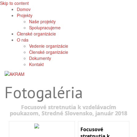
Skip to content
Domov
Projekty
Naše projekty
Spolupracujeme
Členské organizácie
O nás
Vedenie organizácie
Členské organizácie
Dokumenty
Kontakt
Fotogaléria
Focusové stretnutia k vzdelávacím
poukazom, Stredné Slovensko, január 2018
Focusové
stretnutia k