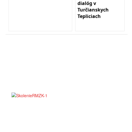
dialóg v
Turčianskych
Tepliciach