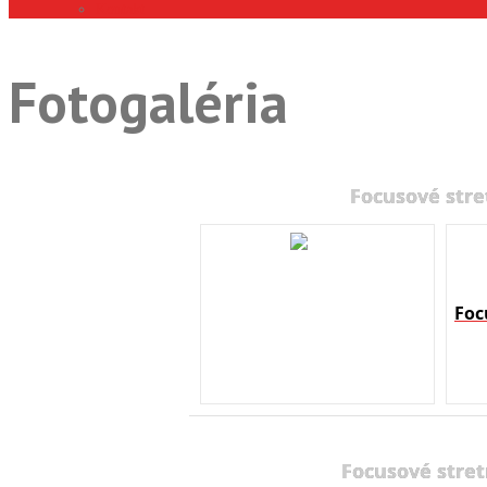
Kontakt
Fotogaléria
Focusové stre
Foc
Focusové stret