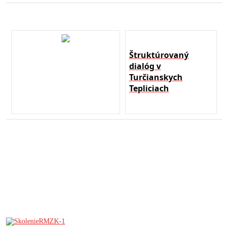
Štruktúrovaný
dialóg v
Turčianskych
Tepliciach