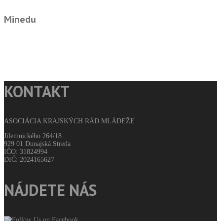
Minedu
KONTAKT
ASOCIÁCIA KRAJSKÝCH RÁD MLÁDEŽE
Jilemnického 264/18
929 01 Dunajská Streda
IČO: 31824994
DIČ: 2024165627
NÁJDETE NÁS