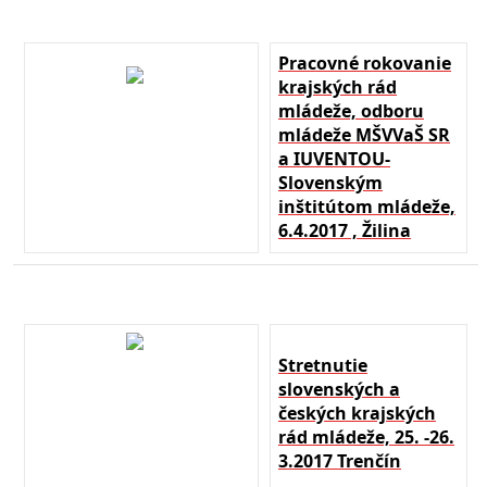
Pracovné rokovanie
krajských rád
mládeže, odboru
mládeže MŠVVaŠ SR
a IUVENTOU-
Slovenským
inštitútom mládeže,
6.4.2017 , Žilina
Stretnutie
slovenských a
českých krajských
rád mládeže, 25. -26.
3.2017 Trenčín