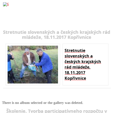
Stretnutie slovenských a českých krajských rád
mládeže, 18.11.2017 Kopřivnice
Stretnutie
slovenských a
českých krajských
rád mládeže,
18.11.2017
Kopřivnice
There is no album selected or the gallery was deleted.
Školenie. Tvorba participatívneho rozpočtu v