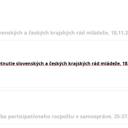
venských a českých krajských rád mládeže, 18.11.
etnutie slovenských a českých krajských rád mládeže, 18
rba participatívneho rozpočtu v samospráve, 25-27.