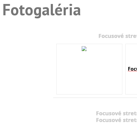
Fotogaléria
Focusové stre
Foc
Focusové stret
Focusové stret