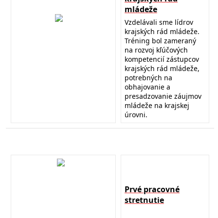
mládeže
Vzdelávali sme lídrov
krajských rád mládeže.
Tréning bol zameraný
na rozvoj kľúčových
kompetencií zástupcov
krajských rád mládeže,
potrebných na
obhajovanie a
presadzovanie záujmov
mládeže na krajskej
úrovni.
Prvé pracovné
stretnutie