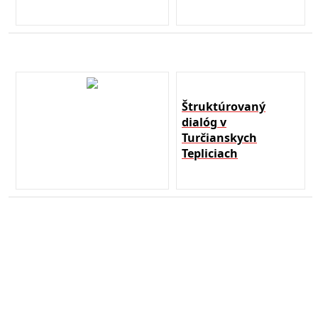
Štruktúrovaný
dialóg v
Turčianskych
Tepliciach