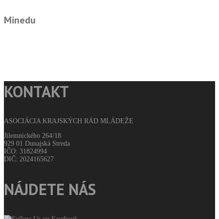
Minedu
KONTAKT
ASOCIÁCIA KRAJSKÝCH RÁD MLÁDEŽE
Jilemnického 264/18
929 01 Dunajská Streda
IČO: 31824994
DIČ: 2024165627
NÁJDETE NÁS