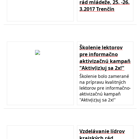
rád mládeže, 25. -26.
3.2017 Trenčín
Školenie lektorov
pre informačno
aktivizačnú kampaň
"Aktiv(iz)uj sa 2x!"
Školenie bolo zamerané
na prípravu kvalitných
lektorov pre informačno-
aktivizačnú kampaň
"Aktiv(iz)uj sa 2x!"
Vzdelávanie lídrov
krajských rád