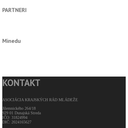
PARTNERI
Minedu
KONTAKT
ASOCIÁCIA KRAJSKÝCH RÁD MLÁDEŽE
Jilemnického 264/18
929 01 Dunajská Streda
IČO: 31824994
DIČ: 2024165627