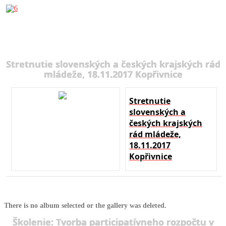
Stretnutie slovenských a českých krajských rád
mládeže, 18.11.2017 Kopřivnice
Stretnutie
slovenských a
českých krajských
rád mládeže,
18.11.2017
Kopřivnice
There is no album selected or the gallery was deleted.
Školenie: Tvorba participatívneho rozpočtu v