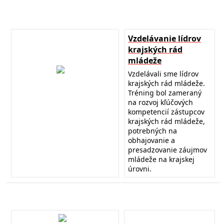
Vzdelávanie lídrov
krajských rád
mládeže
Vzdelávali sme lídrov
krajských rád mládeže.
Tréning bol zameraný
na rozvoj kľúčových
kompetencií zástupcov
krajských rád mládeže,
potrebných na
obhajovanie a
presadzovanie záujmov
mládeže na krajskej
úrovni.