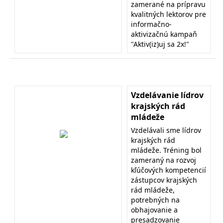
zamerané na prípravu
kvalitných lektorov pre
informačno-
aktivizačnú kampaň
"Aktiv(iz)uj sa 2x!"
Vzdelávanie lídrov
krajských rád
mládeže
Vzdelávali sme lídrov
krajských rád
mládeže. Tréning bol
zameraný na rozvoj
kľúčových kompetencií
zástupcov krajských
rád mládeže,
potrebných na
obhajovanie a
presadzovanie