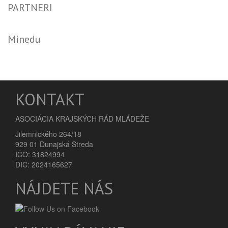
PARTNERI
Minedu
KONTAKT
ASOCIÁCIA KRAJSKÝCH RÁD MLÁDEŽE
Jilemnického 264/18
929 01 Dunajská Streda
IČO: 31824994
DIČ: 2024165627
NÁJDETE NÁS