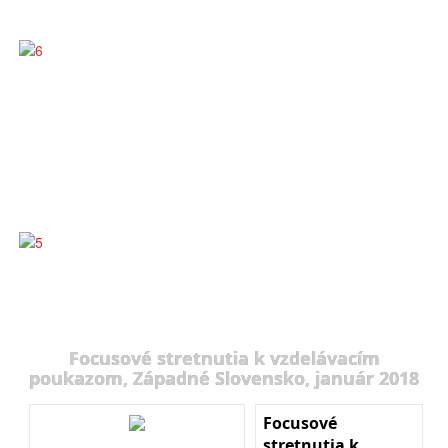
Focusové stretnutia k vzdelávacím
poukazom, Západné Slovensko, január 2018
Focusové
stretnutia k