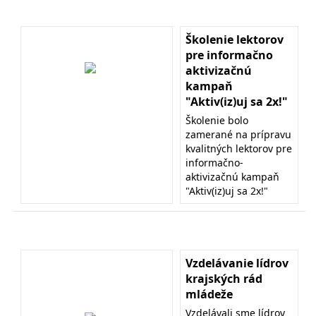
Školenie lektorov
pre informačno
aktivizačnú
kampaň
"Aktiv(iz)uj sa 2x!"
Školenie bolo
zamerané na prípravu
kvalitných lektorov pre
informačno-
aktivizačnú kampaň
"Aktiv(iz)uj sa 2x!"
Vzdelávanie lídrov
krajských rád
mládeže
Vzdelávali sme lídrov