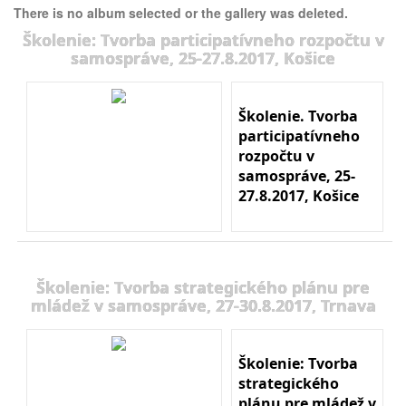
There is no album selected or the gallery was deleted.
Školenie: Tvorba participatívneho rozpočtu v
samospráve, 25-27.8.2017, Košice
Školenie. Tvorba
participatívneho
rozpočtu v
samospráve, 25-
27.8.2017, Košice
Školenie: Tvorba strategického plánu pre
mládež v samospráve, 27-30.8.2017, Trnava
Školenie: Tvorba
strategického
plánu pre mládež v