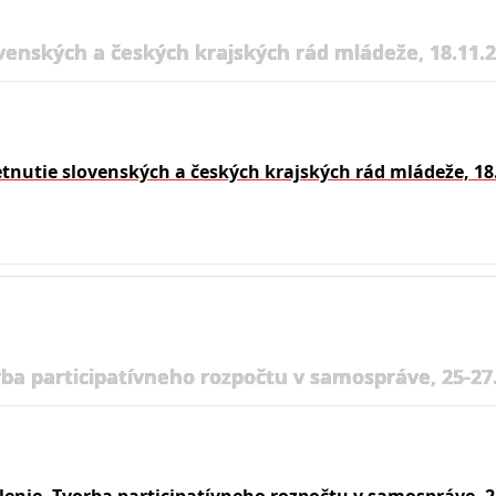
venských a českých krajských rád mládeže, 18.11.
etnutie slovenských a českých krajských rád mládeže, 18
rba participatívneho rozpočtu v samospráve, 25-27.