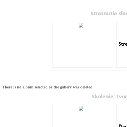
Stretnutie slo
Str
There is no album selected or the gallery was deleted.
Školenie: Tvo