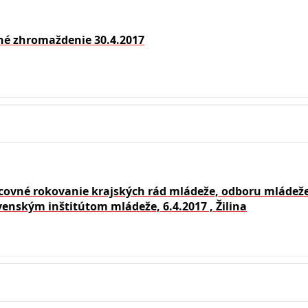
né zhromaždenie 30.4.2017
covné rokovanie krajských rád mládeže, odboru mláde
venským inštitútom mládeže, 6.4.2017 , Žilina