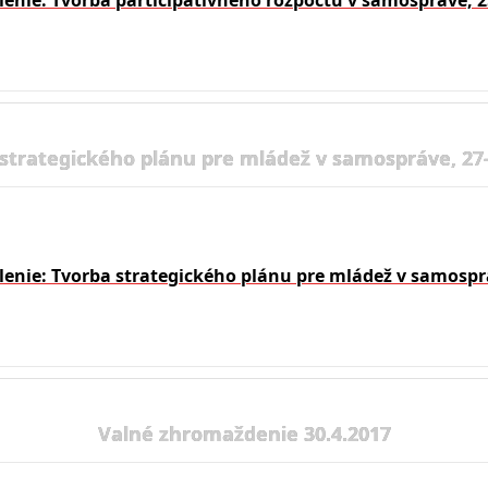
lenie. Tvorba participatívneho rozpočtu v samospráve, 2
 strategického plánu pre mládež v samospráve, 27-
lenie: Tvorba strategického plánu pre mládež v samosprá
Valné zhromaždenie 30.4.2017