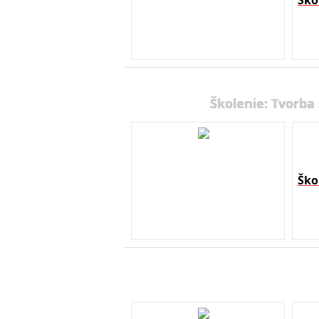
Ško
Školenie: Tvorba
Ško