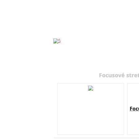
Focusové stre
Foc