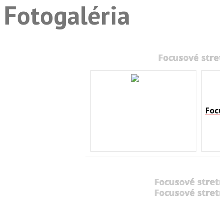
Fotogaléria
Focusové stre
Foc
Focusové stret
Focusové stret