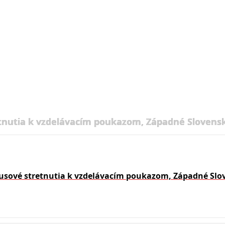
tnutia k vzdelávacím poukazom, Západné Slovensk
usové stretnutia k vzdelávacím poukazom, Západné Slo