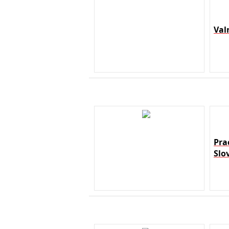
Val
Pra
Slo