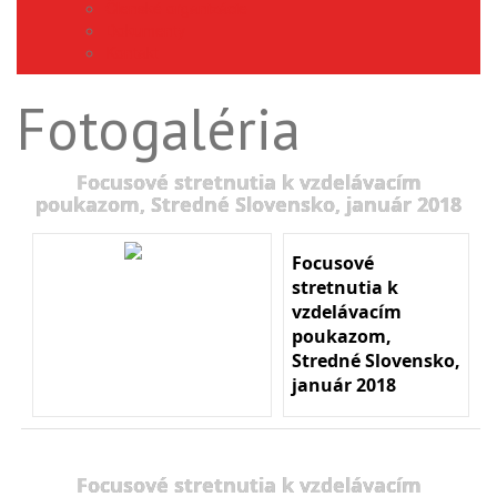
Členské organizácie
Dokumenty
Kontakt
Fotogaléria
Focusové stretnutia k vzdelávacím
poukazom, Stredné Slovensko, január 2018
Focusové
stretnutia k
vzdelávacím
poukazom,
Stredné Slovensko,
január 2018
Focusové stretnutia k vzdelávacím