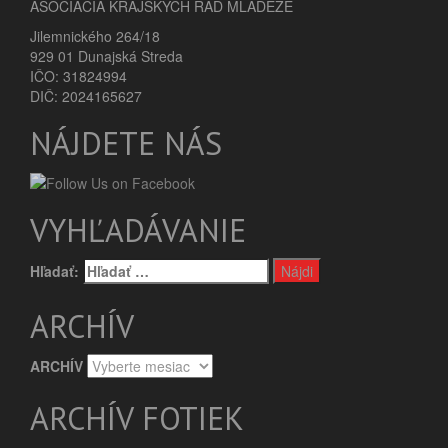
ASOCIÁCIA KRAJSKÝCH RÁD MLÁDEŽE
Jilemnického 264/18
929 01 Dunajská Streda
IČO: 31824994
DIČ: 2024165627
NÁJDETE NÁS
VYHĽADÁVANIE
Hľadať:
ARCHÍV
ARCHÍV
ARCHÍV FOTIEK