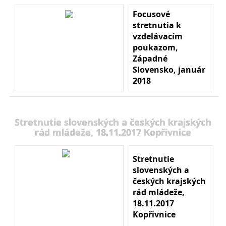
Focusové
stretnutia k
vzdelávacím
poukazom,
Západné
Slovensko, január
2018
Stretnutie slovenských a českých krajských
rád mládeže, 18.11.2017 Kopřivnice
Stretnutie
slovenských a
českých krajských
rád mládeže,
18.11.2017
Kopřivnice