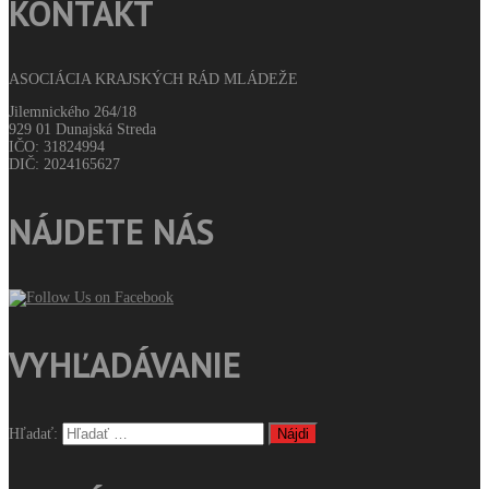
KONTAKT
ASOCIÁCIA KRAJSKÝCH RÁD MLÁDEŽE
Jilemnického 264/18
929 01 Dunajská Streda
IČO: 31824994
DIČ: 2024165627
NÁJDETE NÁS
VYHĽADÁVANIE
Hľadať: