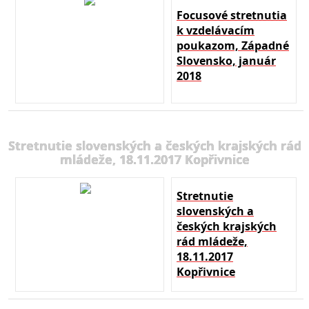
Focusové stretnutia
k vzdelávacím
poukazom, Západné
Slovensko, január
2018
Stretnutie slovenských a českých krajských rád
mládeže, 18.11.2017 Kopřivnice
Stretnutie
slovenských a
českých krajských
rád mládeže,
18.11.2017
Kopřivnice