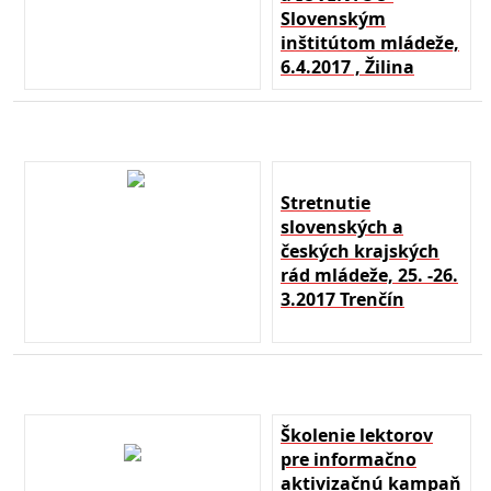
Slovenským
inštitútom mládeže,
6.4.2017 , Žilina
Stretnutie
slovenských a
českých krajských
rád mládeže, 25. -26.
3.2017 Trenčín
Školenie lektorov
pre informačno
aktivizačnú kampaň