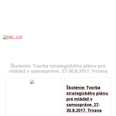
Školenie: Tvorba strategického plánu pre
mládež v samospráve, 27-30.8.2017, Trnava
Školenie: Tvorba
strategického plánu
pre mládež v
samospráve, 27-
30.8.2017, Trnava