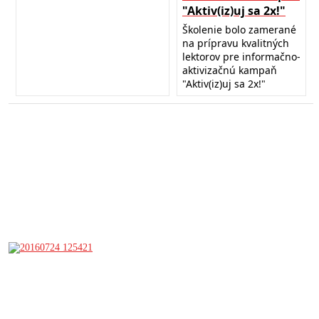
"Aktiv(iz)uj sa 2x!"
Školenie bolo zamerané
na prípravu kvalitných
lektorov pre informačno-
aktivizačnú kampaň
"Aktiv(iz)uj sa 2x!"