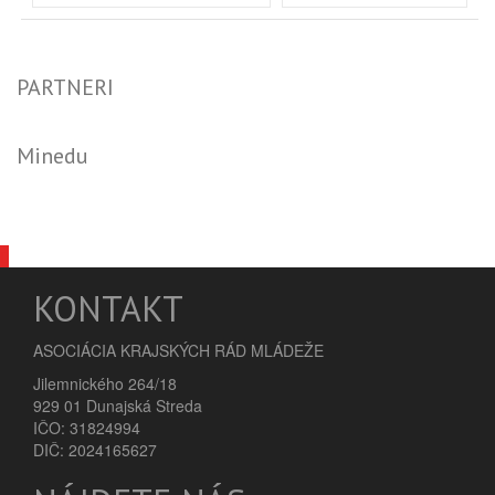
PARTNERI
Minedu
KONTAKT
ASOCIÁCIA KRAJSKÝCH RÁD MLÁDEŽE
Jilemnického 264/18
929 01 Dunajská Streda
IČO: 31824994
DIČ: 2024165627