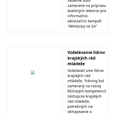
Školenie bolo
zamerané na prípravu
kvalitných lektorov pre
informačno-
aktivizačnú kampaň
"Aktiv(iz)uj sa 2x!"
Vzdelávanie lídrov
krajských rád
mládeže
Vzdelávali sme lídrov
krajských rád
mládeže. Tréning bol
zameraný na rozvoj
kľúčových kompetencií
zástupcov krajských
rád mládeže,
potrebných na
obhajovanie a