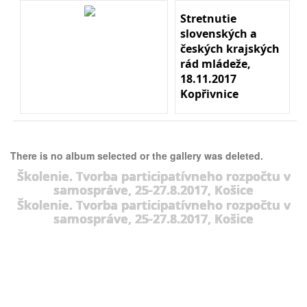
Stretnutie
slovenských a
českých krajských
rád mládeže,
18.11.2017
Kopřivnice
There is no album selected or the gallery was deleted.
Školenie. Tvorba participatívneho rozpočtu v
samospráve, 25-27.8.2017, Košice
Školenie. Tvorba participatívneho rozpočtu v
samospráve, 25-27.8.2017, Košice