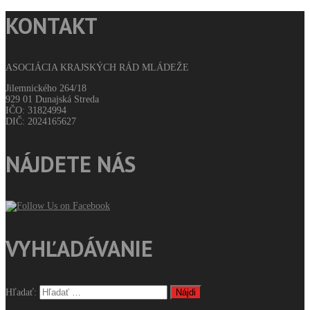
KONTAKT
ASOCIÁCIA KRAJSKÝCH RÁD MLÁDEŽE
Jilemnického 264/18
929 01 Dunajská Streda
IČO: 31824994
DIČ: 2024165627
NÁJDETE NÁS
VYHĽADÁVANIE
Hľadať: