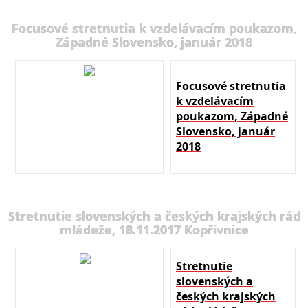
Focusové stretnutia k vzdelávacím poukazom,
Západné Slovensko, január 2018
Focusové stretnutia
k vzdelávacím
poukazom, Západné
Slovensko, január
2018
Stretnutie slovenských a českých krajských rád
mládeže, 18.11.2017 Kopřivnice
Stretnutie
slovenských a
českých krajských