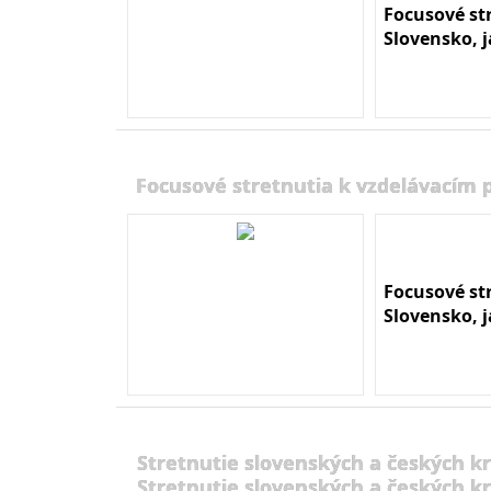
Focusové st
Slovensko, 
Focusové stretnutia k vzdelávacím
Focusové st
Slovensko, 
Stretnutie slovenských a českých kr
Stretnutie slovenských a českých kr