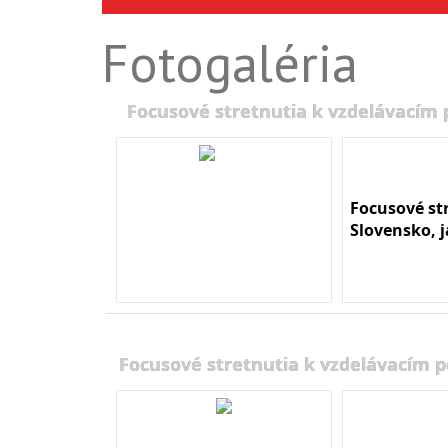
Fotogaléria
Focusové stretnutia k vzdelávacím
Focusové st
Slovensko, 
Focusové stretnutia k vzdelávacím 