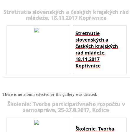
Stretnutie slovenských a českých krajských rád
mládeže, 18.11.2017 Kopřivnice
Stretnutie
slovenských a
českých krajských
rád mládeže,
18.11.2017
Kopřivnice
There is no album selected or the gallery was deleted.
Školenie: Tvorba participatívneho rozpočtu v
samospráve, 25-27.8.2017, Košice
Školenie. Tvorba