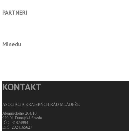
PARTNERI
Minedu
KONTAKT
ASOCIÁCIA KRAJSKÝCH RÁD MLÁDEŽE
Jilemnického 264/18
929 01 Dunajská Streda
IČO: 31824994
DIČ: 2024165627