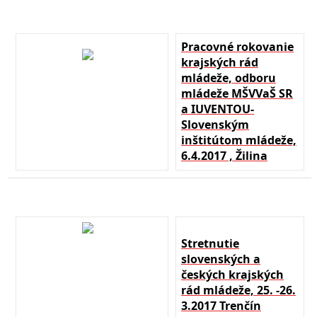
Pracovné rokovanie
krajských rád
mládeže, odboru
mládeže MŠVVaŠ SR
a IUVENTOU-
Slovenským
inštitútom mládeže,
6.4.2017 , Žilina
Stretnutie
slovenských a
českých krajských
rád mládeže, 25. -26.
3.2017 Trenčín