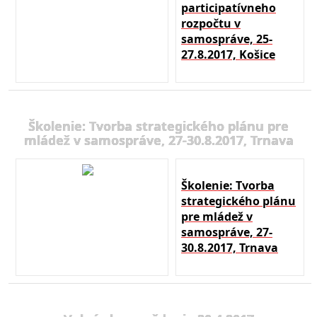
participatívneho
rozpočtu v
samospráve, 25-
27.8.2017, Košice
Školenie: Tvorba strategického plánu pre
mládež v samospráve, 27-30.8.2017, Trnava
Školenie: Tvorba
strategického plánu
pre mládež v
samospráve, 27-
30.8.2017, Trnava