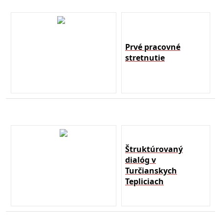
Prvé pracovné
stretnutie
Štruktúrovaný
dialóg v
Turčianskych
Tepliciach