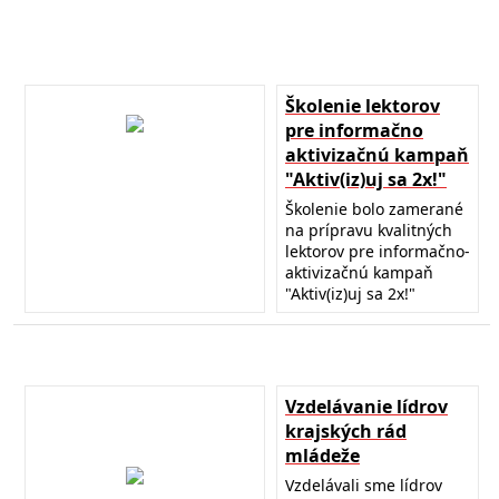
Školenie lektorov
pre informačno
aktivizačnú kampaň
"Aktiv(iz)uj sa 2x!"
Školenie bolo zamerané
na prípravu kvalitných
lektorov pre informačno-
aktivizačnú kampaň
"Aktiv(iz)uj sa 2x!"
Vzdelávanie lídrov
krajských rád
mládeže
Vzdelávali sme lídrov