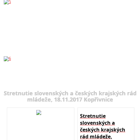
Stretnutie slovenských a českých krajských rád
mládeže, 18.11.2017 Kopřivnice
Stretnutie
slovenských a
českých krajských
rád mládeže,