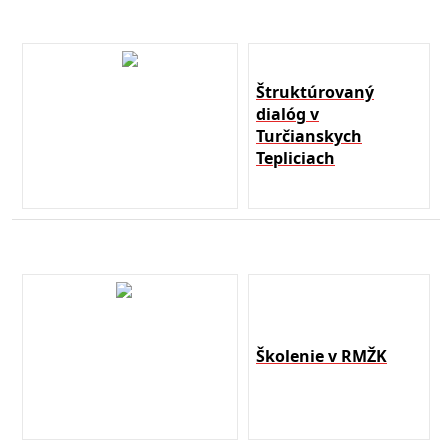
Štruktúrovaný
dialóg v
Turčianskych
Tepliciach
Školenie v RMŽK