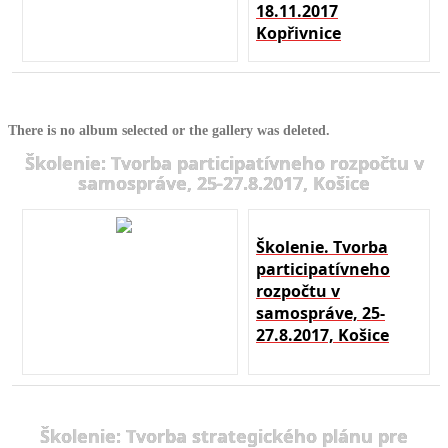
18.11.2017
Kopřivnice
There is no album selected or the gallery was deleted.
Školenie: Tvorba participatívneho rozpočtu v
samospráve, 25-27.8.2017, Košice
Školenie. Tvorba
participatívneho
rozpočtu v
samospráve, 25-
27.8.2017, Košice
Školenie: Tvorba strategického plánu pre