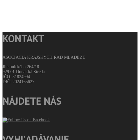
KONTAKT
ASOCIÁCIA KRAJSKÝCH RÁD MLÁDEŽE
Jilemnického 264/18
929 01 Dunajská Streda
IČO: 31824994
DIČ: 2024165627
NÁJDETE NÁS
VYHĽADÁVANIE