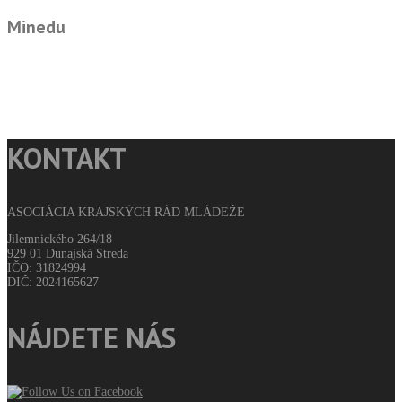
Minedu
KONTAKT
ASOCIÁCIA KRAJSKÝCH RÁD MLÁDEŽE
Jilemnického 264/18
929 01 Dunajská Streda
IČO: 31824994
DIČ: 2024165627
NÁJDETE NÁS