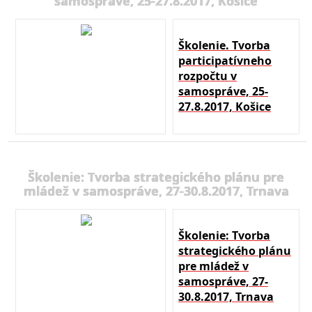
samospráve, 25-27.8.2017, Košice
Školenie. Tvorba
participatívneho
rozpočtu v
samospráve, 25-
27.8.2017, Košice
Školenie: Tvorba strategického plánu pre
mládež v samospráve, 27-30.8.2017, Trnava
Školenie: Tvorba
strategického plánu
pre mládež v
samospráve, 27-
30.8.2017, Trnava