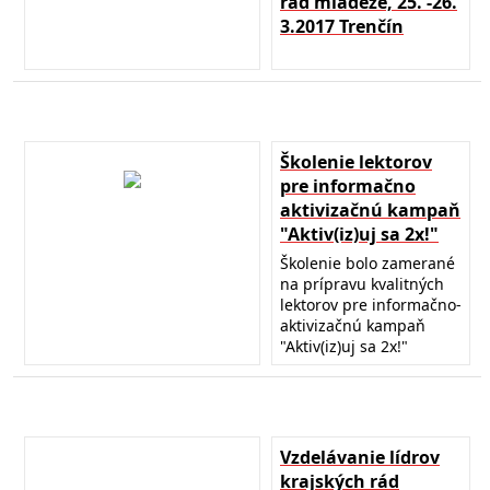
rád mládeže, 25. -26.
3.2017 Trenčín
Školenie lektorov
pre informačno
aktivizačnú kampaň
"Aktiv(iz)uj sa 2x!"
Školenie bolo zamerané
na prípravu kvalitných
lektorov pre informačno-
aktivizačnú kampaň
"Aktiv(iz)uj sa 2x!"
Vzdelávanie lídrov
krajských rád