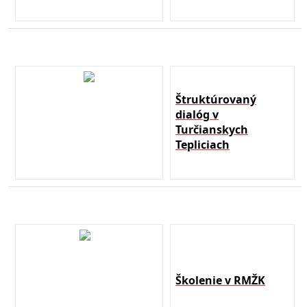
Štruktúrovaný
dialóg v
Turčianskych
Tepliciach
Školenie v RMŽK