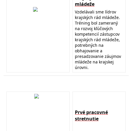
mládeže
Vzdelávali sme lídrov
krajských rád mládeže.
Tréning bol zameraný
na rozvoj kľúčových
kompetencií zástupcov
krajských rád mládeže,
potrebných na
obhajovanie a
presadzovanie záujmov
mládeže na krajskej
úrovni.
Prvé pracovné
stretnutie