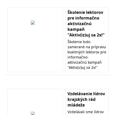
Školenie lektorov
pre informačno
aktivizačnú
kampaň
"Aktiv(iz)uj sa 2x!"
Školenie bolo
zamerané na prípravu
kvalitných lektorov pre
informačno-
aktivizačnú kampaň
"Aktiv(iz)uj sa 2x!"
Vzdelávanie lídrov
krajských rád
mládeže
Vzdelávali sme lídrov