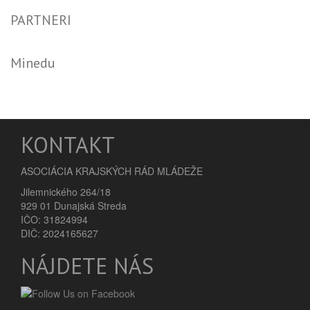
PARTNERI
Minedu
KONTAKT
ASOCIÁCIA KRAJSKÝCH RÁD MLÁDEŽE
Jilemnického 264/18
929 01 Dunajská Streda
IČO: 31824994
DIČ: 2024165627
NÁJDETE NÁS