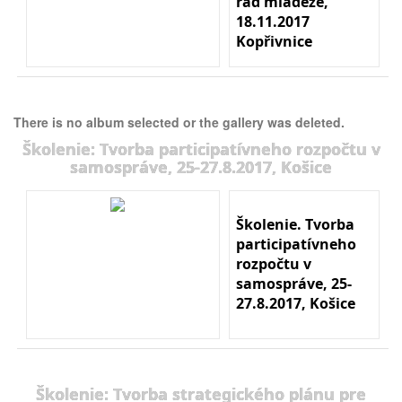
rád mládeže,
18.11.2017
Kopřivnice
There is no album selected or the gallery was deleted.
Školenie: Tvorba participatívneho rozpočtu v
samospráve, 25-27.8.2017, Košice
Školenie. Tvorba
participatívneho
rozpočtu v
samospráve, 25-
27.8.2017, Košice
Školenie: Tvorba strategického plánu pre