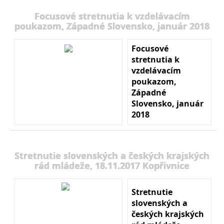
Focusové stretnutia k vzdelávacím
poukazom, Západné Slovensko, január 2018
Focusové
stretnutia k
vzdelávacím
poukazom,
Západné
Slovensko, január
2018
Stretnutie slovenských a českých krajských
rád mládeže, 18.11.2017 Kopřivnice
Stretnutie
slovenských a
českých krajských