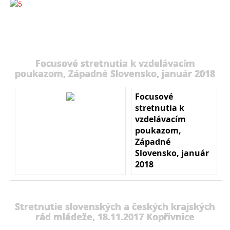
Focusové stretnutia k vzdelávacím
poukazom, Západné Slovensko, január 2018
Focusové
stretnutia k
vzdelávacím
poukazom,
Západné
Slovensko, január
2018
Stretnutie slovenských a českých krajských
rád mládeže, 18.11.2017 Kopřivnice