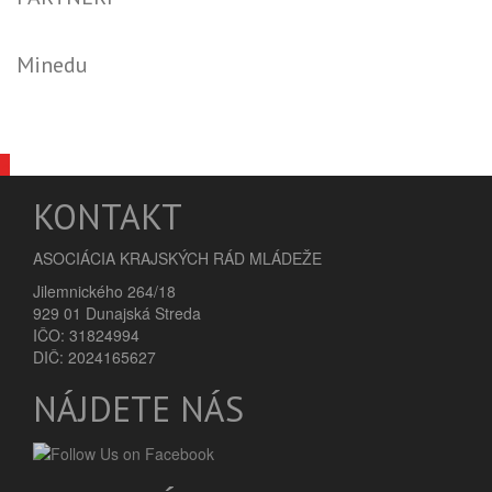
Minedu
KONTAKT
ASOCIÁCIA KRAJSKÝCH RÁD MLÁDEŽE
Jilemnického 264/18
929 01 Dunajská Streda
IČO: 31824994
DIČ: 2024165627
NÁJDETE NÁS