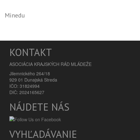
Minedu
KONTAKT
ASOCIÁCIA KRAJSKÝCH RÁD MLÁDEŽE
Jilemnického 264/18
929 01 Dunajská Streda
IČO: 31824994
DIČ: 2024165627
NÁJDETE NÁS
VYHĽADÁVANIE