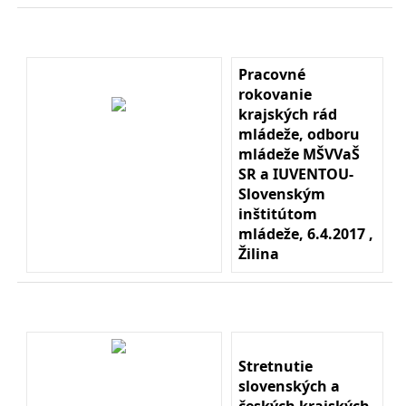
Pracovné
rokovanie
krajských rád
mládeže, odboru
mládeže MŠVVaŠ
SR a IUVENTOU-
Slovenským
inštitútom
mládeže, 6.4.2017 ,
Žilina
Stretnutie
slovenských a
českých krajských