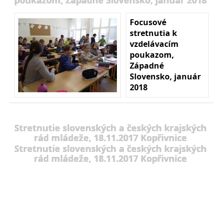
Focusové
stretnutia k
vzdelávacím
poukazom,
Západné
Slovensko, január
2018
Stretnutie slovenských a českých krajských
rád mládeže, 18.11.2017 Kopřivnice
Stretnutie slovenských a českých krajských
rád mládeže, 18.11.2017 Kopřivnice