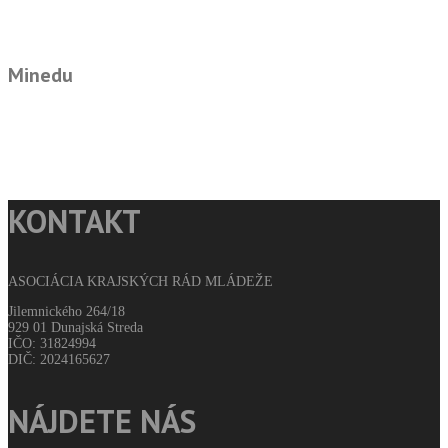
Minedu
KONTAKT
ASOCIÁCIA KRAJSKÝCH RÁD MLÁDEŽE
Jilemnického 264/18
929 01 Dunajská Streda
IČO: 31824994
DIČ: 2024165627
NÁJDETE NÁS