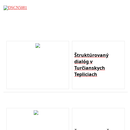
Štruktúrovaný
dialóg v
Turčianskych
Tepliciach