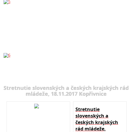
Stretnutie slovenských a českých krajských rád
mládeže, 18.11.2017 Kopřivnice
Stretnutie
slovenských a
českých krajských
rád mládeže,