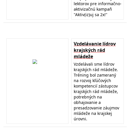
lektorov pre informačno-
aktivizačnú kampaň
"Aktiv(iz)uj sa 2x!"
Vzdelávanie lídrov
krajských rád
mládeže
Vzdelávali sme lídrov
krajských rád mládeže.
Tréning bol zameraný
na rozvoj kľúčových
kompetencií zástupcov
krajských rád mládeže,
potrebných na
obhajovanie a
presadzovanie záujmov
mládeže na krajskej
úrovni.