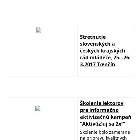
Stretnutie
slovenských a
českých krajských
rád mládeže, 25. -26.
3.2017 Trenčín
Školenie lektorov
pre informačno
aktivizačnú kampaň
"Aktiv(iz)uj sa 2x!"
Školenie bolo zamerané
na prípravu kvalitných