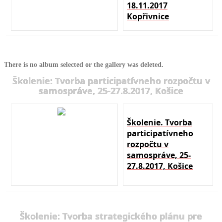
18.11.2017
Kopřivnice
There is no album selected or the gallery was deleted.
Školenie: Tvorba participatívneho rozpočtu v
samospráve, 25-27.8.2017, Košice
Školenie. Tvorba
participatívneho
rozpočtu v
samospráve, 25-
27.8.2017, Košice
Školenie: Tvorba strategického plánu pre