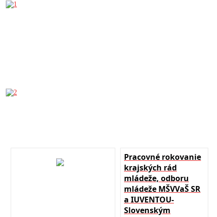
Pracovné rokovanie
krajských rád
mládeže, odboru
mládeže MŠVVaŠ SR
a IUVENTOU-
Slovenským