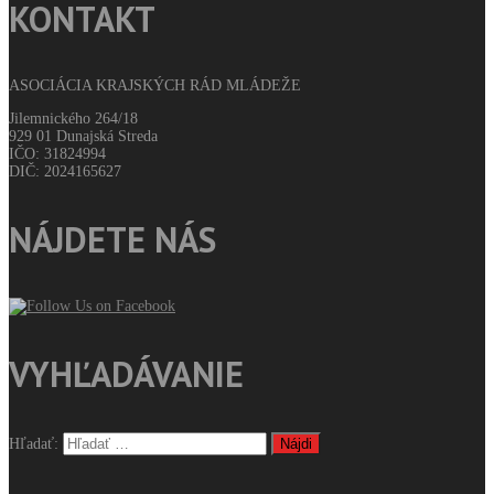
KONTAKT
ASOCIÁCIA KRAJSKÝCH RÁD MLÁDEŽE
Jilemnického 264/18
929 01 Dunajská Streda
IČO: 31824994
DIČ: 2024165627
NÁJDETE NÁS
VYHĽADÁVANIE
Hľadať: