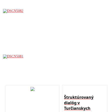
Štruktúrovaný
dialóg v
Turčianskych