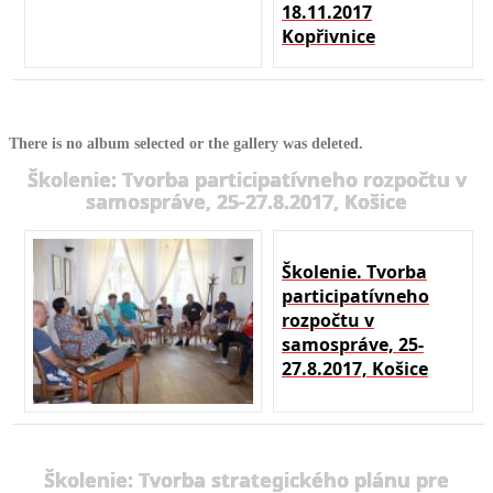
18.11.2017
Kopřivnice
There is no album selected or the gallery was deleted.
Školenie: Tvorba participatívneho rozpočtu v
samospráve, 25-27.8.2017, Košice
Školenie. Tvorba
participatívneho
rozpočtu v
samospráve, 25-
27.8.2017, Košice
Školenie: Tvorba strategického plánu pre