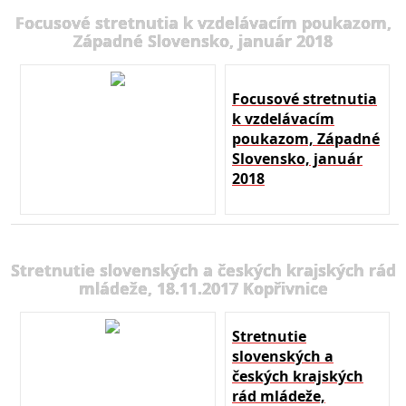
Focusové stretnutia k vzdelávacím poukazom,
Západné Slovensko, január 2018
Focusové stretnutia
k vzdelávacím
poukazom, Západné
Slovensko, január
2018
Stretnutie slovenských a českých krajských rád
mládeže, 18.11.2017 Kopřivnice
Stretnutie
slovenských a
českých krajských
rád mládeže,