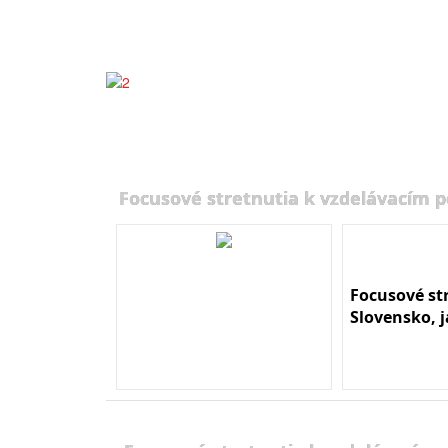
Focusové stretnutia k vzdelávacím 
Focusové st
Slovensko, 