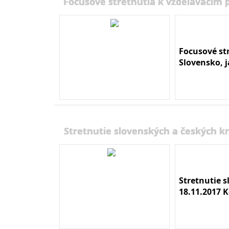
Focusové stretnutia k vzdelávacím
Focusové st
Slovensko, 
Stretnutie slovenských a českých kr
Stretnutie 
18.11.2017 K