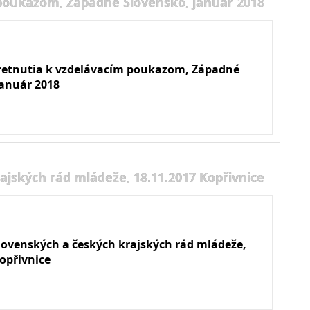
 poukazom, Západné Slovensko, január 2018
retnutia k vzdelávacím poukazom, Západné
január 2018
ajských rád mládeže, 18.11.2017 Kopřivnice
slovenských a českých krajských rád mládeže,
opřivnice