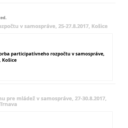
ted.
ozpočtu v samospráve, 25-27.8.2017, Košice
vorba participatívneho rozpočtu v samospráve,
, Košice
nu pre mládež v samospráve, 27-30.8.2017,
Trnava