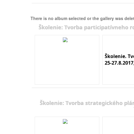
There is no album selected or the gallery was dele
Školenie: Tvorba participatívneho r
Školenie. T
25-27.8.2017
Školenie: Tvorba strategického plá