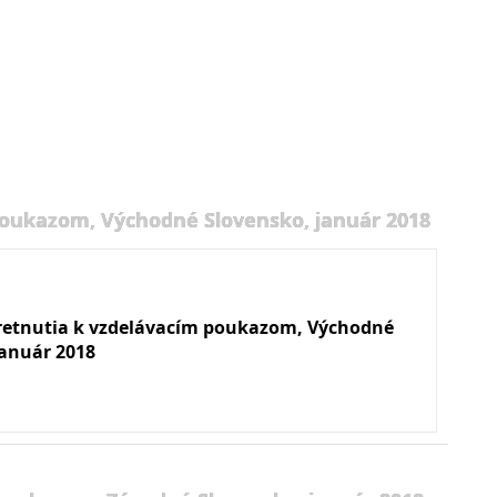
poukazom, Východné Slovensko, január 2018
retnutia k vzdelávacím poukazom, Východné
január 2018