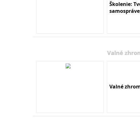
Školenie: T
samospráve,
Valné zhro
Valné zhrom