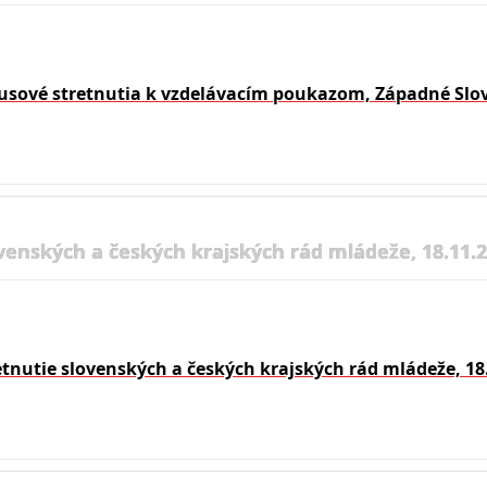
usové stretnutia k vzdelávacím poukazom, Západné Slo
venských a českých krajských rád mládeže, 18.11.
etnutie slovenských a českých krajských rád mládeže, 18