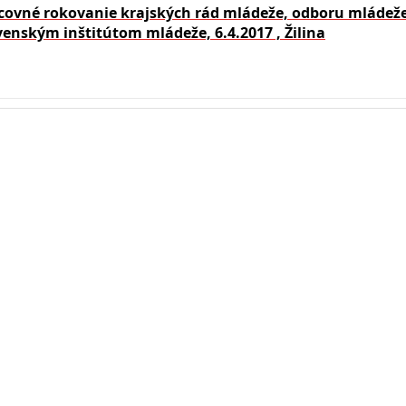
covné rokovanie krajských rád mládeže, odboru mláde
venským inštitútom mládeže, 6.4.2017 , Žilina