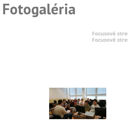
Fotogaléria
Focusové stre
Focusové stre