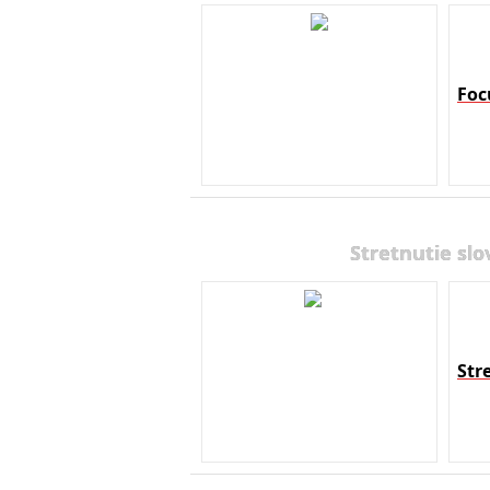
Foc
Stretnutie slo
Str