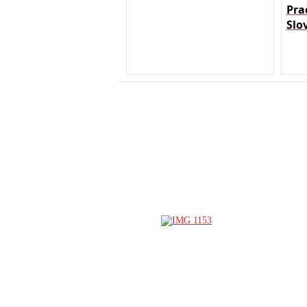
Pra
Slo