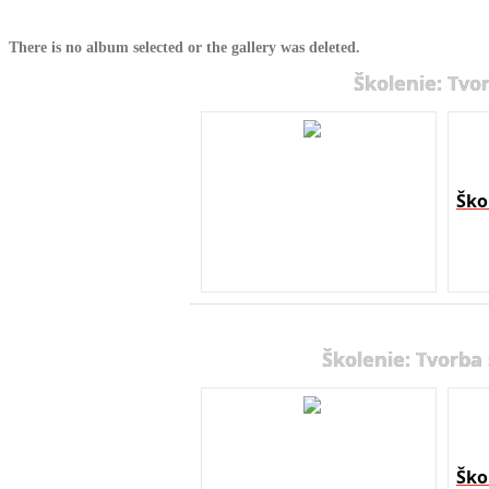
There is no album selected or the gallery was deleted.
Školenie: Tvo
Ško
Školenie: Tvorba
Ško