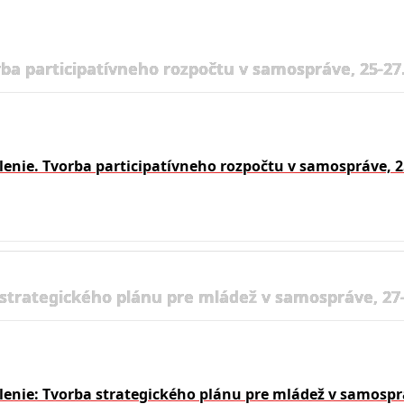
rba participatívneho rozpočtu v samospráve, 25-27.
lenie. Tvorba participatívneho rozpočtu v samospráve, 2
 strategického plánu pre mládež v samospráve, 27-
lenie: Tvorba strategického plánu pre mládež v samosprá