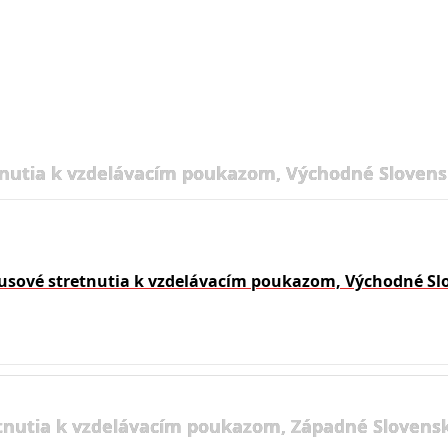
nutia k vzdelávacím poukazom, Východné Slovens
usové stretnutia k vzdelávacím poukazom, Východné Sl
tnutia k vzdelávacím poukazom, Západné Slovensk